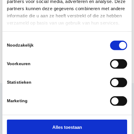
partners voor social media, adverteren en analyse. Deze
partners kunnen deze gegevens combineren met andere
informatie die u aan ze heeft verstrekt of die ze hebben
verzameld op basis van uw gebruik van hun services.
De ruimte moet tot slot gelucht
worden. We voeren indien nodig
herstelwerkzaamheden uit, zoals
T
Noodzakelijk
o
gaten dichten, zodat de ruimte weer
e
toegankelijk en/of bewoonbaar is.
s
Voorkeuren
t
e
m
Statistieken
m
i
De voordelen van
Marketing
n
wietplantages schoonmaak
g
door 12B Clean
s
s
Alles toestaan
e