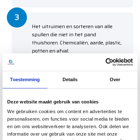
Het uitruimen en sorteren van alle
spullen die niet in het pand
thuishoren. Chemicaliën, aarde, plastic,
potten en afval.
Toestemming
Details
Over
Schoonmaken en ontgeuren van alle
oppervlaktes in de ruimte, muren,
plafonds en vloeren. We besteden veel
Deze website maakt gebruik van cookies
aandacht aan vocht- en
We gebruiken cookies om content en advertenties te
schimmelplekken. Door die direct
personaliseren, om functies voor social media te bieden
grondig aan te pakken, kan verdere
en om ons websiteverkeer te analyseren. Ook delen we
schade voorkomen worden.
informatie over uw gebruik van onze site met onze