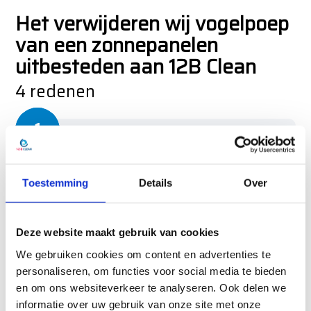
Het verwijderen wij vogelpoep
van een zonnepanelen
uitbesteden aan 12B Clean
4 redenen
Veiligheid
;
Je hoeft niet het dak op om
Toestemming
Details
Over
zonnepanelen te reinigen
en kan er
dus ook niet af vallen. Onze profs
nemen de juiste
Deze website maakt gebruik van cookies
veiligheidsmaatregelen en gaan
We gebruiken cookies om content en advertenties te
gezekerd naar boven.
personaliseren, om functies voor social media te bieden
en om ons websiteverkeer te analyseren. Ook delen we
informatie over uw gebruik van onze site met onze