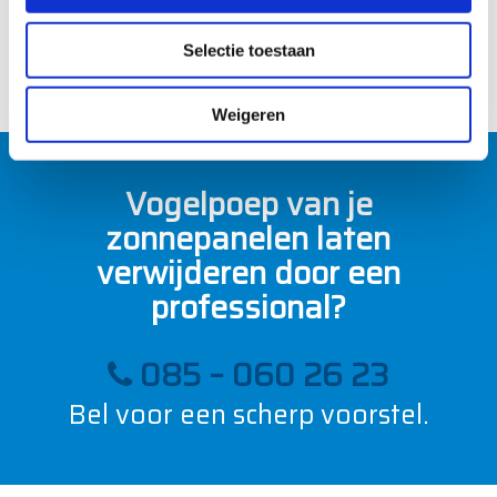
De panelen worden direct grondig
e
nagekeken op schade en defecten.
l
Selectie toestaan
e
c
t
Weigeren
i
e
Vogelpoep van je
zonnepanelen laten
verwijderen door een
professional?
085 – 060 26 23
Bel voor een scherp voorstel.