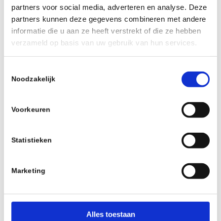
partners voor social media, adverteren en analyse. Deze
Voorkom beschadiging
partners kunnen deze gegevens combineren met andere
Geen risico op beschadiging door het
informatie die u aan ze heeft verstrekt of die ze hebben
op een verkeerde manier aan te
verzameld op basis van uw gebruik van hun services.
pakken.
T
Noodzakelijk
o
e
Professionele materialen en middelen
s
Voorkeuren
Wij maken gebruik professioneel
t
e
schoonmaakmateriaal en
m
Statistieken
schoonmaakmiddelen (zo hoef je hier
m
zelf niet in te investeren).
i
Marketing
n
g
s
Kwaliteitscheck
s
Alles toestaan