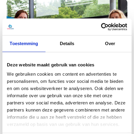
Toestemming
Details
Over
Deze website maakt gebruik van cookies
We gebruiken cookies om content en advertenties te
personaliseren, om functies voor social media te bieden
en om ons websiteverkeer te analyseren. Ook delen we
informatie over uw gebruik van onze site met onze
Schoonmaakbedrijf voor
partners voor social media, adverteren en analyse. Deze
scholen: hygiënisch en
partners kunnen deze gegevens combineren met andere
verantwoord
informatie die u aan ze heeft verstrekt of die ze hebben
verzameld op basis van uw gebruik van hun services.
Hygiëne in het onderwijs is niet alleen belangrijk voor