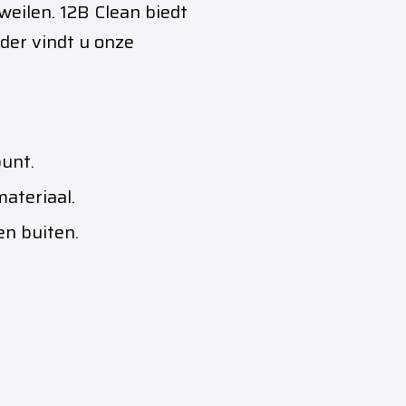
eilen. 12B Clean biedt
nder vindt u onze
unt.
ateriaal.
en buiten.