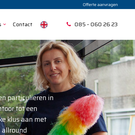
Offerte aanvragen
s
Contact
085 – 060 26 23
n particulieren in
toor tot een
ke klus aan met
 allround