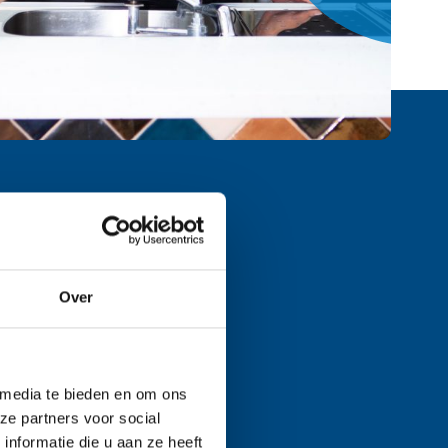
racht aan
Over
 media te bieden en om ons
ze partners voor social
nformatie die u aan ze heeft