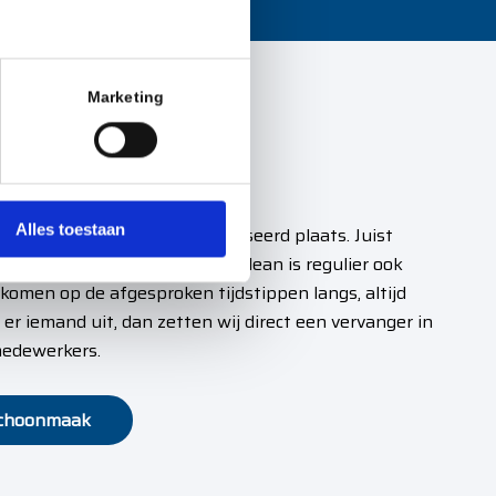
Marketing
schoonmaak
Alles toestaan
t regelmatig en gestandaardiseerd plaats. Juist
onmaakbedrijven mis. Bij 12B Clean is regulier ook
 komen op de afgesproken tijdstippen langs, altijd
er iemand uit, dan zetten wij direct een vervanger in
medewerkers.
 schoonmaak