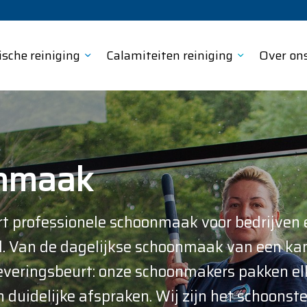
ische reiniging
Calamiteiten reiniging
Over on
nmaak
rt professionele schoonmaak voor bedrijven e
. Van de dagelijkse schoonmaak van een kan
everingsbeurt: onze schoonmakers pakken el
 duidelijke afspraken. Wij zijn het schoonste