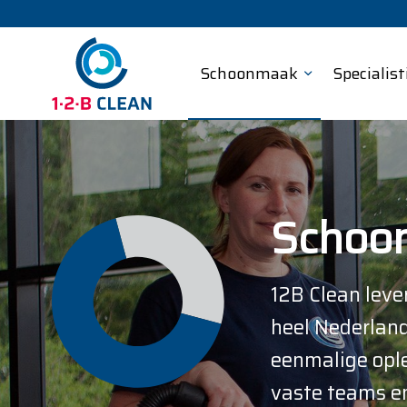
Schoonmaak
Specialist
Schoo
12B Clean leve
heel Nederland
eenmalige opl
vaste teams en