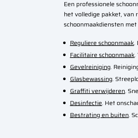
Een professionele schoonm
het volledige pakket, van 
schoonmaakdiensten met ee
Reguliere schoonmaak
.
Facilitaire schoonmaak
.
Gevelreiniging
. Reinigi
Glasbewassing
. Streep
Graffiti verwijderen
. Sn
Desinfectie
. Het onscha
Bestrating en buiten
. S