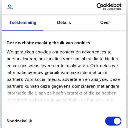
ook helemaal niets uit de weg.
Voornaam
*
Toestemming
Details
Over
Achternaam
*
Deze website maakt gebruik van cookies
We gebruiken cookies om content en advertenties te
personaliseren, om functies voor social media te bieden
Telefoonnummer
*
en om ons websiteverkeer te analyseren. Ook delen we
informatie over uw gebruik van onze site met onze
partners voor social media, adverteren en analyse. Deze
partners kunnen deze gegevens combineren met andere
E-mailadres
*
informatie die u aan ze heeft verstrekt of die ze hebben
verzameld op basis van uw gebruik van hun services.
Straat en huisnummer
*
T
Noodzakelijk
o