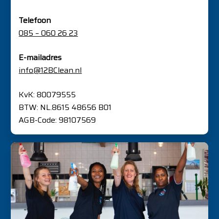
Telefoon
085 – 060 26 23
E-mailadres
info@12BClean.nl
KvK: 80079555
BTW: NL.8615 48656 B01
AGB-Code: 98107569