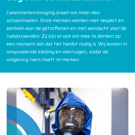
Calamiteitenreiniging draait om meer dan
schoonmaken. Onze mensen werken met respect en
eerbied voor de getroffenen en met aandacht voor de
nabestaanden. Zij zijn er ook om mee te denken op
een moment dat dat het hardst nodig is. Wij komen in
onopvallende kleding en voertuigen, zodat de
omgeving niets hoeft te merken.