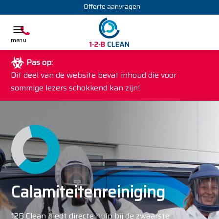
Offerte aanvragen
Pas op:
Dit deel van de website bevat inhoud die voor
sommige lezers schokkend kan zijn!
Calamiteitenreiniging
12B Clean biedt directe hulp bij de zwaarste