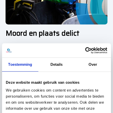
Moord en plaats delict
Een plaats delict schoonmaken vraagt om vakmensen
die de emoties opzij kunnen zetten en via een vast
stappenplan werken. Hoe eerder de plek
Toestemming
Details
Over
genormaliseerd is, hoe beter dat is voor de
nabestaanden en de omgeving. Een snelle, adequate
aanpak voorkomt ook erger: achtergebleven sporen
Deze website maakt gebruik van cookies
en lijklucht trekken ongedierte aan en vormen een
We gebruiken cookies om content en advertenties te
gezondheidsrisico.
personaliseren, om functies voor social media te bieden
en om ons websiteverkeer te analyseren. Ook delen we
Meer over moord en plaats delict
informatie over uw gebruik van onze site met onze