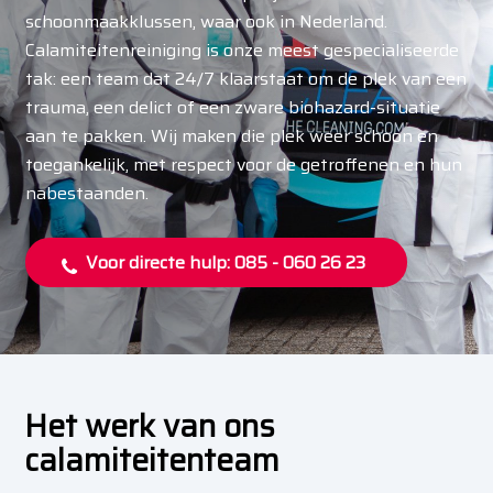
schoonmaakklussen, waar ook in Nederland.
Calamiteitenreiniging is onze meest gespecialiseerde
tak: een team dat 24/7 klaarstaat om de plek van een
trauma, een delict of een zware biohazard-situatie
aan te pakken. Wij maken die plek weer schoon en
toegankelijk, met respect voor de getroffenen en hun
nabestaanden.
Voor directe hulp: 085 - 060 26 23
Het werk van ons
calamiteitenteam