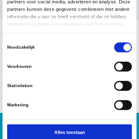
partners voor social media, adverteren en analyse. Deze
partners kunnen deze gegevens combineren met andere
informatie die u aan ze heeft verstrekt of die ze hebben
verzameld op basis van uw gebruik van hun services.
Calamiteitenreiniging of
T
specialistische reiniging?
Noodzakelijk
o
e
Gaat het om een bijzondere maar minder beladen
s
Voorkeuren
klus, zoals waterschade, ontruiming, hoarding of
t
ongedierte? Dan schakelt u onze
specialistische
e
reiniging
in. Twijfelt u welke hulp u nodig heeft? Bel
m
Statistieken
ons, wij denken met u mee.
m
i
Marketing
n
g
s
12B Clean voor al uw
s
Alles toestaan
e