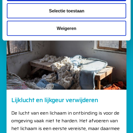
schoonmaakwensen
l
Selectie toestaan
e
Met een kwalitatief aanbod van álle voorkomende
c
schoonmaakwerkzaamheden. Van de basics tot het
t
Weigeren
extreme. En alles wat daartussenin zit.
i
e
Lijklucht en lijkgeur verwijderen
De lucht van een lichaam in ontbinding is voor de
omgeving vaak niet te harden. Het afvoeren van
het lichaam is een eerste vereiste, maar daarmee