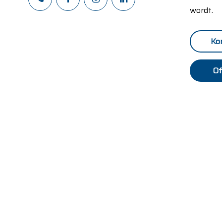
wordt.
Ko
Of