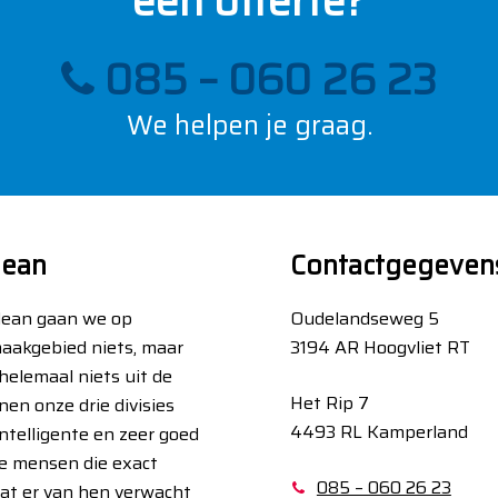
een offerte?
085 – 060 26 23
We helpen je graag.
lean
Contactgegeven
Clean gaan we op
Oudelandseweg 5
aakgebied niets, maar
3194 AR Hoogvliet RT
helemaal niets uit de
Het Rip 7
nen onze drie divisies
4493 RL Kamperland
ntelligente en zeer goed
e mensen die exact
085 – 060 26 23
at er van hen verwacht