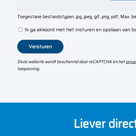
e
c
t
Toegestane bestandstypen: jpg, jpeg, gif, png, pdf, Max. 
i
Ik ga akkoord met het insturen en opslaan van 
e
Privacyverklaring
*
Versturen
Deze website wordt beschermd door reCAPTCHA en het
priva
toepassing.
Liever dire