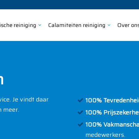
ische reiniging
Calamiteiten reiniging
Over on
n
ice. Je vindt daar
100% Tevredenheid
n meer.
100% Prijszekerhei
100% Vakmanscha
medewerkers.