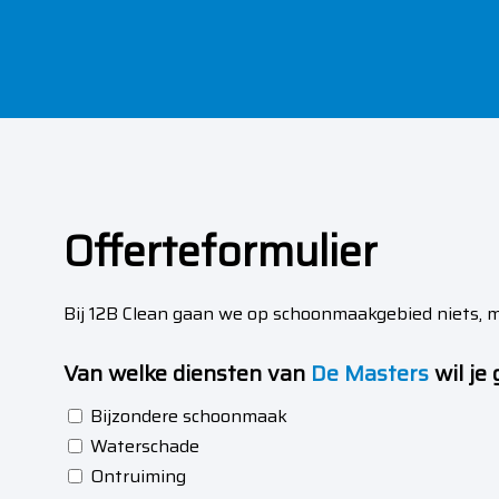
Offerteformulier
Bij 12B Clean gaan we op schoonmaakgebied niets, m
Van welke diensten van
De Masters
wil je
Bijzondere schoonmaak
Van
Waterschade
welke
Ontruiming
diensten