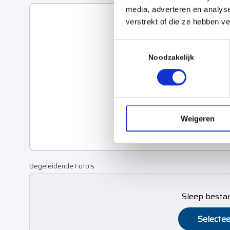
media, adverteren en analys
verstrekt of die ze hebben v
T
o
Noodzakelijk
e
s
t
e
Weigeren
m
m
i
n
Begeleidende Foto's
g
s
s
Sleep besta
e
Selecte
l