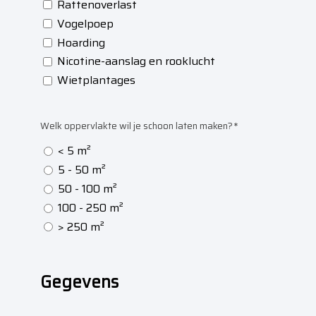
Rattenoverlast
van
Vogelpoep
De
Hoarding
Masters
Nicotine-aanslag en rooklucht
wil
Wietplantages
je
gebruik
Welk oppervlakte wil je schoon laten maken?
*
maken?
< 5 m²
*
5 - 50 m²
50 - 100 m²
100 - 250 m²
> 250 m²
Gegevens