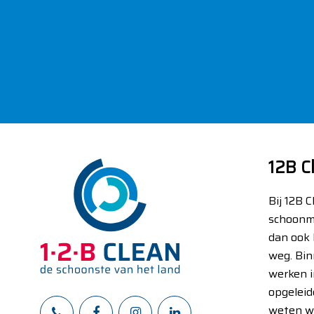
12B C
Bij 12B 
schoonm
dan ook 
weg. Bin
werken i
opgeleid
weten w