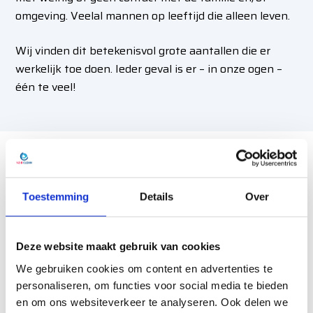
omgeving. Veelal mannen op leeftijd die alleen leven.
Wij vinden dit betekenisvol grote aantallen die er
werkelijk toe doen. Ieder geval is er – in onze ogen –
één te veel!
Stankoverlast na overlijden
Toestemming
Details
Over
Voordat wij de ruimte professioneel schoonmaken
elimineren wij de bron van deze stank. Deze stank
ontstaat door dat er gassen en verbindingen
Deze website maakt gebruik van cookies
ontsnappen bij een lichaam in staat van ontbinding.
We gebruiken cookies om content en advertenties te
Waar nodig elimineren wij deze lucht met een
personaliseren, om functies voor social media te bieden
ozonbehandeling
.
en om ons websiteverkeer te analyseren. Ook delen we