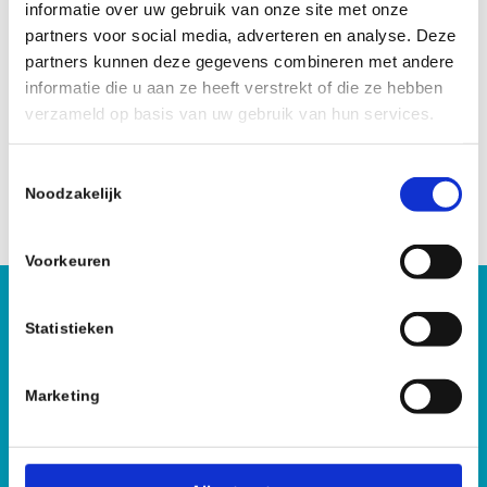
informatie over uw gebruik van onze site met onze
Wij dragen hierbij beschermende kleding,
partners voor social media, adverteren en analyse. Deze
veiligheidsbrillen en maskers met – indien nodig –
partners kunnen deze gegevens combineren met andere
gezuiverde perslucht om het stappenplan onder de
informatie die u aan ze heeft verstrekt of die ze hebben
juiste omstandigheden uit te voeren. Vaak zijn wij al
verzameld op basis van uw gebruik van hun services.
in een paar uur klaar. Bij vertrek is de ruimte ontdaan
van alles wat nog aan de traumatische gebeurtenis
T
doet denken.
Noodzakelijk
o
e
s
Voorkeuren
t
e
Hoe kunnen wij je helpen?
m
Statistieken
m
i
085 – 060 26 23
Marketing
n
We helpen je graag.
g
s
s