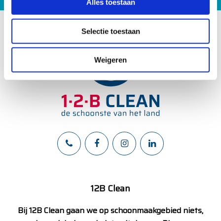
Alles toestaan
e
l
Selectie toestaan
e
c
t
Weigeren
i
e
12B Clean
Bij 12B Clean gaan we op schoonmaakgebied niets,