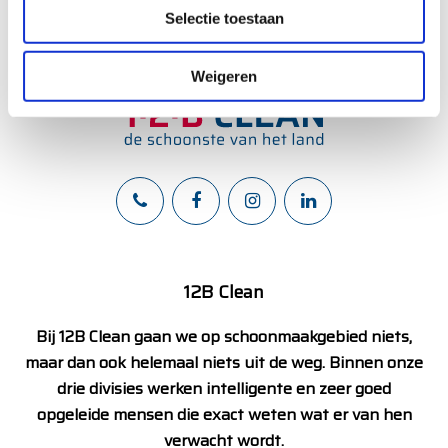
l
Selectie toestaan
e
c
t
Weigeren
i
e
12B Clean
Bij 12B Clean gaan we op schoonmaakgebied niets,
maar dan ook helemaal niets uit de weg. Binnen onze
drie divisies werken intelligente en zeer goed
opgeleide mensen die exact weten wat er van hen
verwacht wordt.