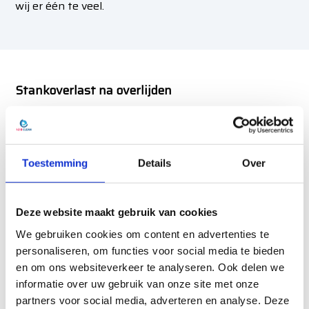
wij er één te veel.
Stankoverlast na overlijden
Voordat wij de ruimte professioneel reinigen
elimineren wij de bron van deze lucht. Deze lucht
ontstaat door dat er gassen en verbindingen
Toestemming
Details
Over
vrijkomen bij een lijf dat in staat van ontbinding is.
Waar nodig elimineren wij deze lucht met een
ozonbehandeling
.
Deze website maakt gebruik van cookies
We gebruiken cookies om content en advertenties te
Wij dragen daarbij kleding dat zorgt voor de
personaliseren, om functies voor social media te bieden
benodigde bescherming, veiligheidsbrillen en maskers
en om ons websiteverkeer te analyseren. Ook delen we
met – indien nodig – gezuiverde perslucht om het
informatie over uw gebruik van onze site met onze
stappenplan onder de juiste omstandigheden uit te
partners voor social media, adverteren en analyse. Deze