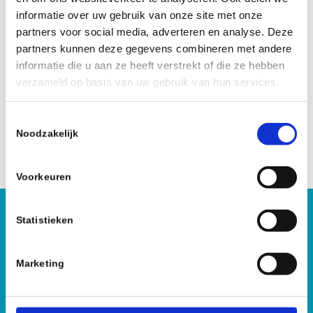
informatie over uw gebruik van onze site met onze
partners voor social media, adverteren en analyse. Deze
Wij staan binnen enkele uren paraat en zijn ook
partners kunnen deze gegevens combineren met andere
binnen een paar uur klaar. Zij komen in kleding dat
informatie die u aan ze heeft verstrekt of die ze hebben
zorgt voor de benodigde bescherming, ook maskers
verzameld op basis van uw gebruik van hun services.
(veiligheids)brillen behoren tot de uitrusting van onze
profs. Wanneer wij vertrekken is de woning ontdaan
T
van alles wat nog aan de traumatische gebeurtenis
Noodzakelijk
o
doet denken.
e
s
Voorkeuren
t
e
m
Statistieken
Hoe kunnen wij je helpen?
m
i
Marketing
085 – 060 26 23
n
g
We helpen je graag.
s