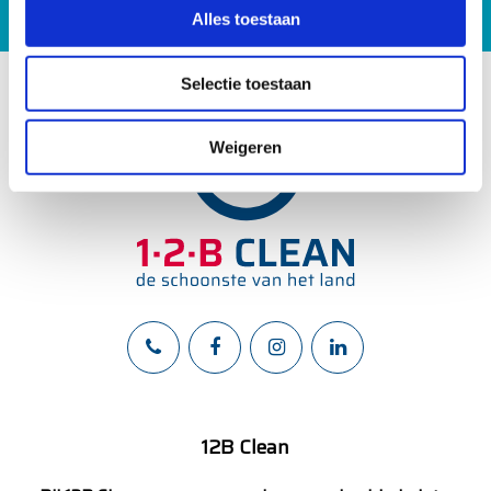
s
Alles toestaan
e
l
Selectie toestaan
e
c
t
Weigeren
i
e
12B Clean