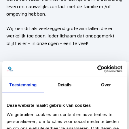
leven en nauwelijks contact met de familie en/of
omgeving hebben.
Wij zien dit als veelzeggend grote aantallen die er
werkelijk toe doen. Ieder lichaam dat onopgemerkt
blijft is er – in onze ogen – één te veel!
Stankoverlast na overlijden
Toestemming
Details
Over
Voordat wij de ruimte op een professionele manier
schoonmaken elimineren wij de bron van deze lucht.
Deze website maakt gebruik van cookies
Deze stank ontstaat door dat er gassen en
verbindingen ontsnappen bij een lijf dat in staat van
We gebruiken cookies om content en advertenties te
ontbinding is. Waar nodig elimineren wij deze lucht
personaliseren, om functies voor social media te bieden
met een
ozonbehandeling
.
en om ons websiteverkeer te analyseren. Ook delen we