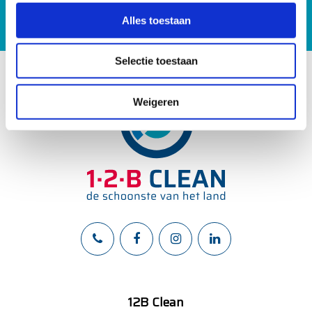
We helpen je graag.
s
Alles toestaan
e
l
Selectie toestaan
e
c
t
Weigeren
i
e
12B Clean