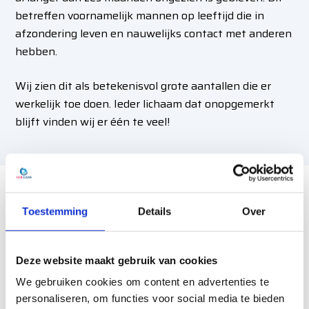
betreffen voornamelijk mannen op leeftijd die in
afzondering leven en nauwelijks contact met anderen
hebben.
Wij zien dit als betekenisvol grote aantallen die er
werkelijk toe doen. Ieder lichaam dat onopgemerkt
blijft vinden wij er één te veel!
Stankoverlast na overlijden
Toestemming
Details
Over
Voordat wij de ruimte professioneel reinigen
verwijderen wij de bron van deze stank. Deze stank
Deze website maakt gebruik van cookies
ontstaat door dat er gassen en verbindingen
We gebruiken cookies om content en advertenties te
ontsnappen bij een lichaam dat in staat van
personaliseren, om functies voor social media te bieden
ontbinding is. Waar nodig doen wij dit middels een