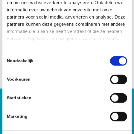
en om ons websiteverkeer te analyseren. Ook delen we
ozonbehandeling
.
informatie over uw gebruik van onze site met onze
partners voor social media, adverteren en analyse. Deze
Onze profs staan binnen enkele uren paraat en zijn
partners kunnen deze gegevens combineren met andere
ook binnen een paar uur klaar. Zij komen in kleding
informatie die u aan ze heeft verstrekt of die ze hebben
dat zorgt voor de benodigde bescherming, ook
verzameld op basis van uw gebruik van hun services.
maskers veiligheidsbrillen behoren tot de uitrusting
van onze profs. Wanneer wij vertrekken is de woning
T
ontdaan van alles wat nog aan de traumatische
Noodzakelijk
o
gebeurtenis doet denken.
e
s
Voorkeuren
t
e
m
Statistieken
Hoe kunnen wij je helpen?
m
i
Marketing
n
085 – 060 26 23
g
s