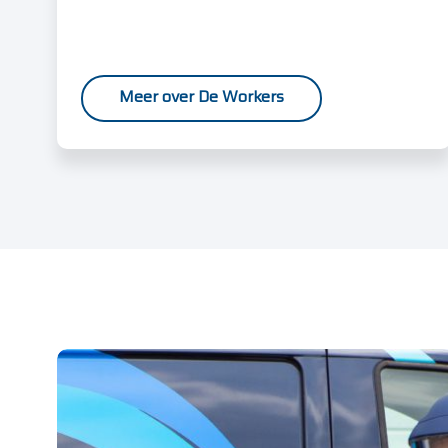
c
t
i
e
Meer over De Workers