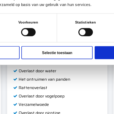
De Masters
erzameld op basis van uw gebruik van hun services.
Onze Masters zijn opgeleid en getraind voor
het zwaardere schoonmaakwerk. Voor ‘een
Voorkeuren
Statistieken
Master’ is geen opdracht te vies, te ranzig of
te moeilijk. de Masters worden in heel
Nederland ingezet en opereren als team en
De Masters bel je voor:
Selectie toestaan
Bijzondere schoonmaakklussen
Overlast door water
Het ontruimen van panden
Rattenoverlast
Overlast door vogelpoep
Verzamelwoede
Overlast door nicotine