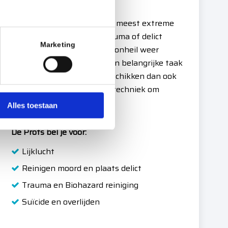
De Profs
Onze Profs kunnen met de meest extreme
situaties op gebied van trauma of delict
Marketing
omgaan. De plaats van het onheil weer
toegankelijk te maken is een belangrijke taak
voor de profs, De Profs beschikken dan ook
over de juiste middelen en techniek om
hiervoor te zorgen.
Alles toestaan
De Profs bel je voor:
Lijklucht
Reinigen moord en plaats delict
Trauma en Biohazard reiniging
Suïcide en overlijden