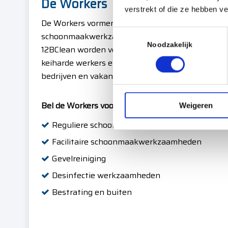
De Workers
verstrekt of die ze hebben v
De Workers vormen de basis van alle
T
schoonmaakwerkzaamheden die door
o
Noodzakelijk
12BClean worden verricht. ‘Workers’ zijn
e
keiharde werkers en 24/7 actief op kantoren,
s
bedrijven en vakantieparken.
t
e
Bel de Workers voor:
Weigeren
m
m
Reguliere schoonmaak
i
Facilitaire schoonmaakwerkzaamheden
n
g
Gevelreiniging
s
Desinfectie werkzaamheden
s
Bestrating en buiten
e
l
e