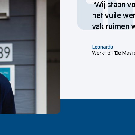
“Wij staan v
het vuile wer
vak ruimen w
Leonardo
Werkt bij ‘De Maste