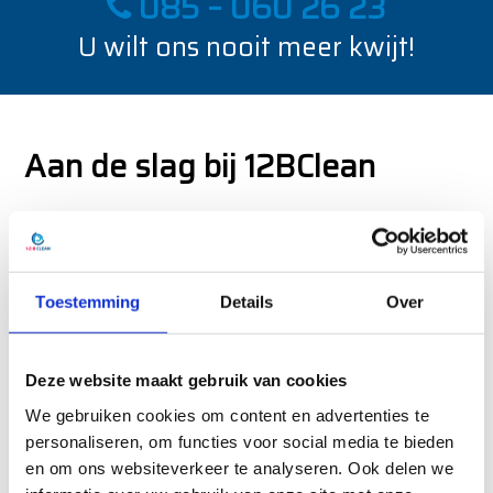
085 – 060 26 23
U wilt ons nooit meer kwijt!
Aan de slag bij 12BClean
Alle medewerkers (het zijn er meer dan 160) kennen
hun taak binnen het bedrijf en zijn daarvoor speciaal
getraind en goed opgeleid. Zij werken met liefde en
Toestemming
Details
Over
passie voor het schoonmaak-vak, kijken niet op de
klok en gaan pas naar huis als het werk voor 100%
klaar is.
Deze website maakt gebruik van cookies
We gebruiken cookies om content en advertenties te
Wij komen altijd (
vrijblijvend
) langs om de situatie
personaliseren, om functies voor social media te bieden
goed in te schatten.
en om ons websiteverkeer te analyseren. Ook delen we
U ontvangt altijd een
duidelijke offerte
voordat we