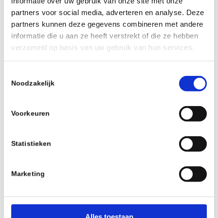
informatie over uw gebruik van onze site met onze
aan de slag gaan.
partners voor social media, adverteren en analyse. Deze
partners kunnen deze gegevens combineren met andere
Nood breekt wet.
Wat niet kan wachten, pakken
informatie die u aan ze heeft verstrekt of die ze hebben
we gelijk aan en lossen we direct voor u op.
verzameld op basis van uw gebruik van hun services.
Onze vacatures
T
Noodzakelijk
o
e
s
Voorkeuren
t
e
m
Statistieken
m
i
Marketing
n
g
s
s
Alles toestaan