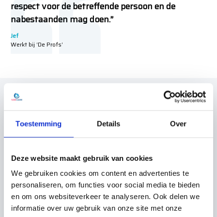
respect voor de betreffende persoon en de
nabestaanden mag doen.”
Jef
Werkt bij ‘De Profs’
Toestemming
Details
Over
Prioriteit 1:
Vocht- en bloedvlekken
Deze website maakt gebruik van cookies
verwijderen en ruimte
We gebruiken cookies om content en advertenties te
desinfecteren
personaliseren, om functies voor social media te bieden
en om ons websiteverkeer te analyseren. Ook delen we
Sappen die bij het sterven vrijkomen kunnen
informatie over uw gebruik van onze site met onze