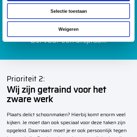
Hoe moeilijk ook, we voeren
l
het uit.
Selectie toestaan
e
c
085 – 060 26 23
t
Weigeren
i
Bel voor een afspraak.
e
Prioriteit 2:
Wij zijn getraind voor het
zware werk
Plaats delict schoonmaken? Hierbij komt enorm veel
kijken. Je moet dan ook speciaal voor deze taken zijn
opgeleid. Daarnaast moet je er ook persoonlijk tegen