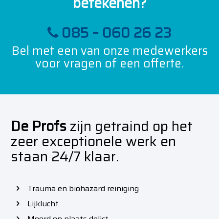
betekenen?
085 – 060 26 23
Bel met een van onze medewerkers
voor vragen of een offerte.
De Profs
zijn getraind op het
zeer exceptionele werk en
staan 24/7 klaar.
Trauma en biohazard reiniging
Lijklucht
Moord en plaats delict