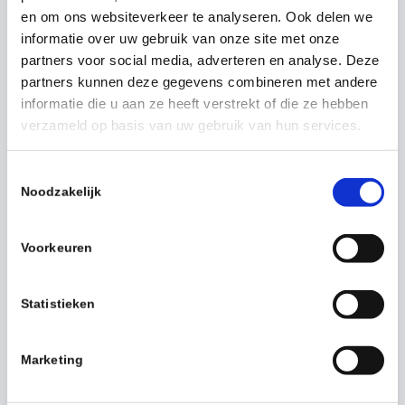
en om ons websiteverkeer te analyseren. Ook delen we
informatie over uw gebruik van onze site met onze
Prioriteit 1:
partners voor social media, adverteren en analyse. Deze
Vocht- en bloedvlekken
partners kunnen deze gegevens combineren met andere
verwijderen en ruimte
informatie die u aan ze heeft verstrekt of die ze hebben
verzameld op basis van uw gebruik van hun services.
desinfecteren
T
Lichaamsappen die bij het sterven vrijkomen kunnen
Noodzakelijk
o
ziekmakende virussen en bacteriën bevatten. Om
e
infectie met TBC, Hepatitis, HIV etc. te voorkomen is
s
Voorkeuren
direct goed schoonmaken, ontsmetten en
t
desinfecteren een must .
e
m
Statistieken
‘de Profs’ van 12B Clean beschikken over zelf
m
ontwikkelde industriële en chemische middelen die
i
Marketing
volledig voldoen aan de eisen die voor de Biohazard
n
g
regelgeving zijn {gemaakt} opgesteld. Deze zijn