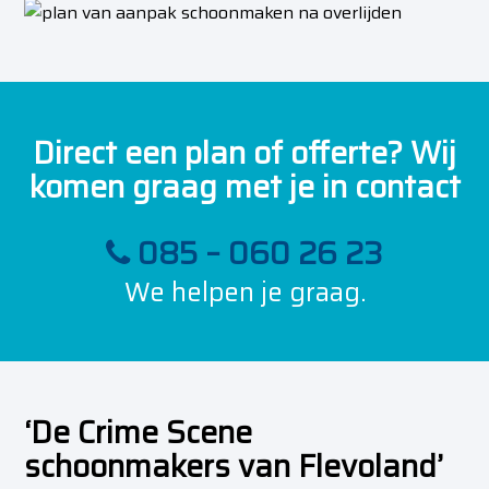
Direct een plan of offerte? Wij
komen graag met je in contact
085 – 060 26 23
We helpen je graag.
‘De Crime Scene
schoonmakers van Flevoland’