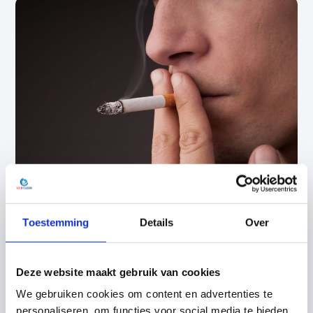
Toestemming
Details
Over
Ozonbehandeling? Zo pakken
wij het aan
Deze website maakt gebruik van cookies
Veiligheid heeft bij een de behandeling de hoogste
We gebruiken cookies om content en advertenties te
personaliseren, om functies voor social media te bieden