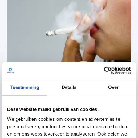
Toestemming
Details
Over
Zo gaan wij te werk
Bij een de behandeling staat veiligheid voorop.
Deze website maakt gebruik van cookies
Hiervoor geven wij jou instructies. Zo mag gedurende
We gebruiken cookies om content en advertenties te
de behandeling niemand de ruimte betreden.
personaliseren, om functies voor social media te bieden
en om ons websiteverkeer te analyseren. Ook delen we