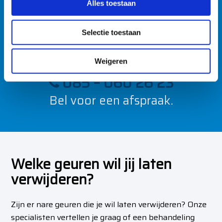
s
Alles toestaan
e
Direct een scherp voorstel?
l
Hoe lastig het ook is, we
Selectie toestaan
e
voeren het uit.
c
t
Weigeren
i
085 – 060 26 23
e
Bel voor een afspraak.
Welke geuren wil jij laten
verwijderen?
Zijn er nare geuren die je wil laten verwijderen? Onze
specialisten vertellen je graag of een behandeling