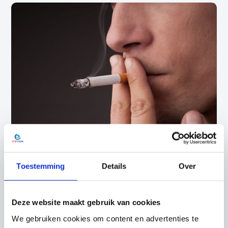
Toestemming
Details
Over
Ozonbehandeling? Zo pakken
wij het aan
Deze website maakt gebruik van cookies
Bij het uitvoeren van de behandeling staat veiligheid
We gebruiken cookies om content en advertenties te