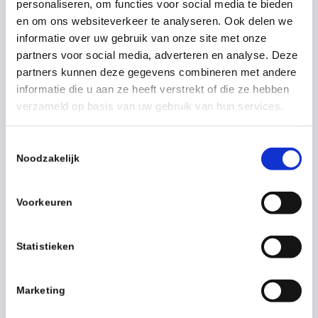
personaliseren, om functies voor social media te bieden
voorop. Hiervoor geven wij jou instructies. Zo mag
en om ons websiteverkeer te analyseren. Ook delen we
tijdens het uitvoeren van de ozonbehandeling
informatie over uw gebruik van onze site met onze
niemand de ruimte ingaan.
partners voor social media, adverteren en analyse. Deze
partners kunnen deze gegevens combineren met andere
Allereerst brengen wij de ruimte op de meest
informatie die u aan ze heeft verstrekt of die ze hebben
optimale temperatuur. Wij blokkeren afzuigingen en
verzameld op basis van uw gebruik van hun services.
zetten spletendicht. Verder houden wij houden
rekening met brandmelders.
T
Noodzakelijk
o
Vervolgens zetten wij op een strategische plaats (of
e
plaatsen) onze apparatuur neer. Je wordt er
s
Voorkeuren
nogmaals op geattendeerd dat niemand de ruimte in
t
mag totdat wij die vrijgeven. Ook plaatsen wij bij de
e
ingang(en) van de te behandelde ruimte
m
Statistieken
waarschuwingsborden met verboden toegang i.v.m.
m
hoge concentraties Ozon.
i
Marketing
n
Na de behandeling met Ozon komt onze Ozon expert
g