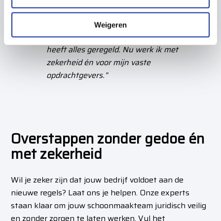
Fatima B., schoonmaakprofessional
c
“Als zelfstandige was ik bang mijn
t
Weigeren
opdrachten te verliezen, maar 12bclean.nl
i
e
heeft alles geregeld. Nu werk ik met
zekerheid én voor mijn vaste
opdrachtgevers.”
Overstappen zonder gedoe én
met zekerheid
Wil je zeker zijn dat jouw bedrijf voldoet aan de
nieuwe regels? Laat ons je helpen. Onze experts
staan klaar om jouw schoonmaakteam juridisch veilig
en zonder zorgen te laten werken. Vul het