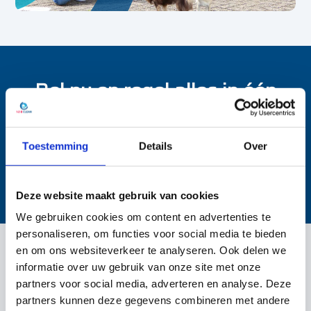
Bel nu en regel alles in één
keer.
085 – 060 26 23
Toestemming
Details
Over
Wij staan voor je klaar
Deze website maakt gebruik van cookies
We gebruiken cookies om content en advertenties te
personaliseren, om functies voor social media te bieden
en om ons websiteverkeer te analyseren. Ook delen we
informatie over uw gebruik van onze site met onze
partners voor social media, adverteren en analyse. Deze
partners kunnen deze gegevens combineren met andere