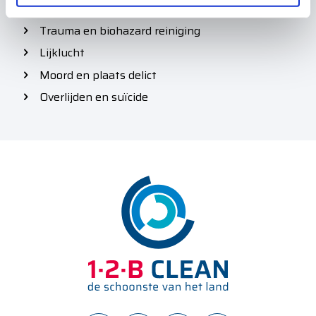
i
e
Trauma en biohazard reiniging
Lijklucht
Moord en plaats delict
Overlijden en suïcide