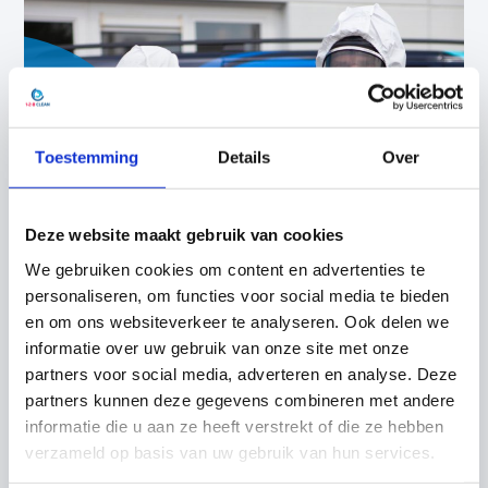
Toestemming
Details
Over
Deze website maakt gebruik van cookies
We gebruiken cookies om content en advertenties te
personaliseren, om functies voor social media te bieden
en om ons websiteverkeer te analyseren. Ook delen we
“Het werk is zwaar, maar ik ben blij dat ik dit met
informatie over uw gebruik van onze site met onze
respect voor de betreffende persoon en de
partners voor social media, adverteren en analyse. Deze
partners kunnen deze gegevens combineren met andere
nabestaanden mag doen.”
informatie die u aan ze heeft verstrekt of die ze hebben
Jef
verzameld op basis van uw gebruik van hun services.
Werkt bij ‘De Profs’