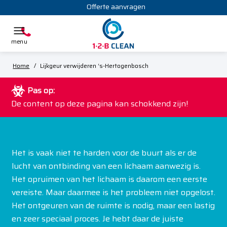
Offerte aanvragen
Home
/
Lijkgeur verwijderen ‘s-Hertogenbosch
Pas op:
De content op deze pagina kan schokkend zijn!
Het is vaak niet te harden voor de buurt als er de
lucht van ontbinding van een lichaam aanwezig is.
Het opruimen van het lichaam is daarom een eerste
vereiste. Maar daarmee is het probleem niet opgelost.
Het ontgeuren van de ruimte is nodig, maar een lastig
en zeer speciaal proces. Je hebt daar de juiste