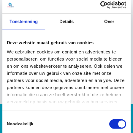
Toestemming
Details
Over
Deze website maakt gebruik van cookies
“Het werk is zwaar, maar ik ben blij dat ik dit met
We gebruiken cookies om content en advertenties te
respect voor de betreffende persoon en de
personaliseren, om functies voor social media te bieden
en om ons websiteverkeer te analyseren. Ook delen we
nabestaanden mag doen.”
informatie over uw gebruik van onze site met onze
Jef
partners voor social media, adverteren en analyse. Deze
Werkt bij ‘De Profs’
partners kunnen deze gegevens combineren met andere
informatie die u aan ze heeft verstrekt of die ze hebben
verzameld op basis van uw gebruik van hun services.
T
Meer weten?
Noodzakelijk
o
e