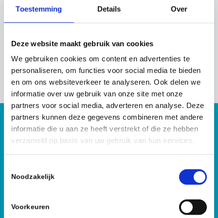
Toestemming
Details
Over
“Het werk is zwaar, maar ik ben blij dat ik dit met
respect voor de betreffende persoon en de
nabestaanden mag doen.”
Deze website maakt gebruik van cookies
We gebruiken cookies om content en advertenties te
Jef
Werkt bij ‘De Profs’
personaliseren, om functies voor social media te bieden
en om ons websiteverkeer te analyseren. Ook delen we
informatie over uw gebruik van onze site met onze
partners voor social media, adverteren en analyse. Deze
partners kunnen deze gegevens combineren met andere
Nieuwsgierig wat we kunnen
informatie die u aan ze heeft verstrekt of die ze hebben
verzameld op basis van uw gebruik van hun services.
betekenen?
T
085 – 060 26 23
Noodzakelijk
o
e
Bel met een van onze medewerkers
s
voor vragen of een offerte.
Voorkeuren
t