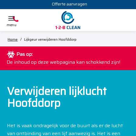
Offerte aanvragen
Home
/
Lijkgeur verwijderen Hoofddorp
Pas op:
De inhoud op deze webpagina kan schokkend zijn!
Verwijderen lijklucht
Hoofddorp
Het is vaak ondragelijk voor de buurt als er de lucht
van ontbinding van een lijf aanwezig is. Het is een