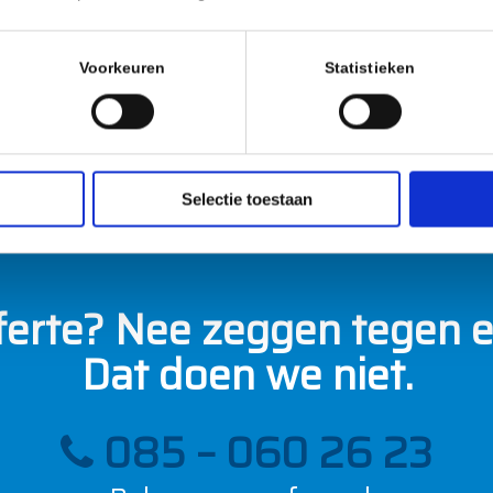
 grondwater binnenkomt.
t behandelen van de
Voorkeuren
Statistieken
en lossen geven wij advies
Selectie toestaan
fferte? Nee zeggen tegen 
Dat doen we niet.
085 – 060 26 23