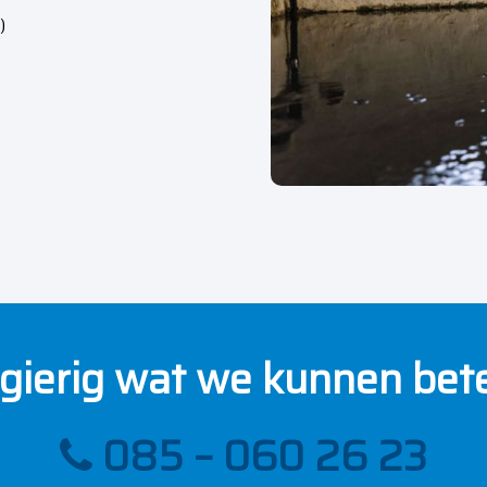
)
gierig wat we kunnen bet
085 – 060 26 23