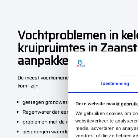
Vochtproblemen in kel
kruipruimtes in Zaans
aanpakken
De meest voorkomende oorzaken waardoor er water i
Toestemming
komt zijn;
gestegen grondwaterpeil
Deze website maakt gebruik
Regenwater dat een weg naar binnen heeft gevo
We gebruiken cookies om cont
problemen met de riolering (veelal lekkage in afvo
websiteverkeer te analyseren
media, adverteren en analys
gesprongen waterleidingen
verstrekt of die ze hebben v