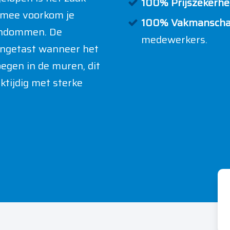
100% Prijszekerhei
ermee voorkom je
100% Vakmanscha
gendommen.
De
medewerkers.
angetast wanneer het
oegen in de muren, dit
jktijdig met sterke