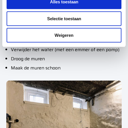
s
Alles toestaan
e
Denk aan je veiligheid
l
Selectie toestaan
e
Schakel de elektriciteit uit
c
Haal zoveel mogelijk spullen en meubels uit de
t
Weigeren
ondergelopen ruimte.
i
e
Verwijder het water (met een emmer of een pomp)
Droog de muren
Maak de muren schoon