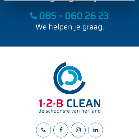
e
085 – 060 26 23
We helpen je graag.