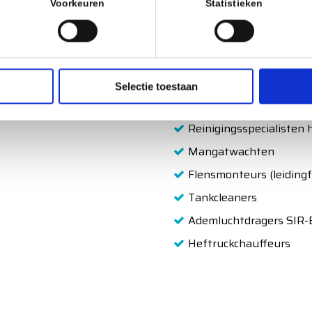
Voorkeuren
Statistieken
Industriële reini
de specialisten v
Selectie toestaan
Aanpakkers met VCA
Reinigingsspecialisten 
Mangatwachten
Flensmonteurs (leidingf
Tankcleaners
Ademluchtdragers SIR-
Heftruckchauffeurs