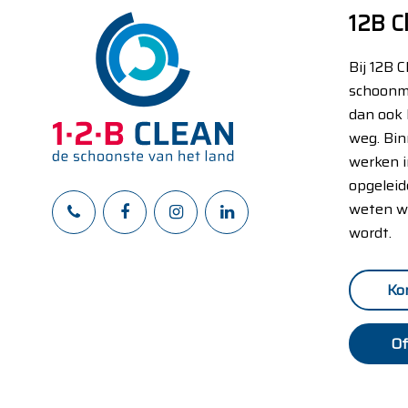
12B C
Bij 12B 
schoonm
dan ook 
weg. Bin
werken i
opgeleid
weten w
wordt.
Ko
Of