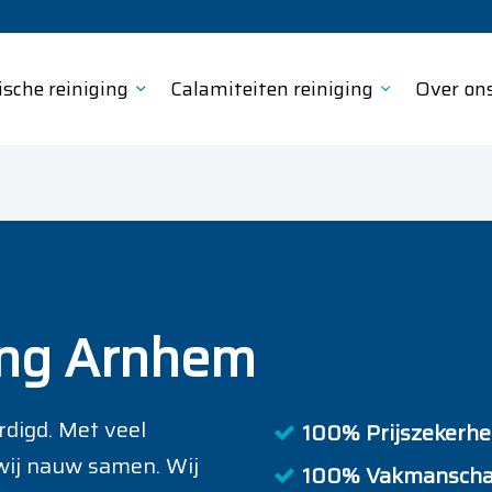
ische reiniging
Calamiteiten reiniging
Over on
ging Arnhem
digd. Met veel
100% Prijszekerhei
wij nauw samen. Wij
100% Vakmanscha