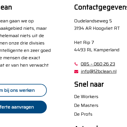
lean
Contactgegeven
Clean gaan we op
Oudelandseweg 5
aakgebied niets, maar
3194 AR Hoogvliet RT
helemaal niets uit de
Het Rip 7
nen onze drie divisies
4493 RL Kamperland
ntelligente en zeer goed
e mensen die exact
085 – 060 26 23
at er van hen verwacht
info@12bclean.nl
Snel naar
m bij ons werken
De Workers
De Masters
ferte aanvragen
De Profs