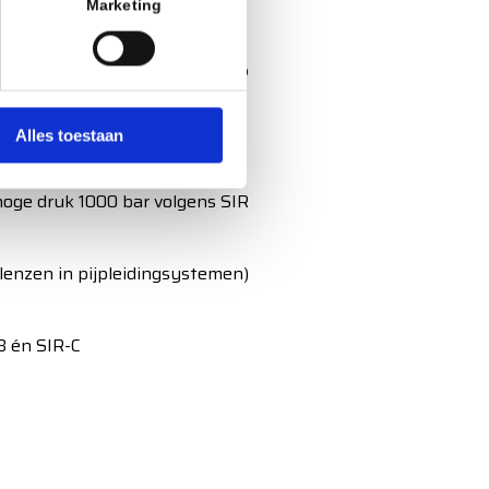
Marketing
gers nodig in Arnhem?
an 12BClean:
Alles toestaan
hoge druk 1000 bar volgens SIR
lenzen in pijpleidingsystemen)
B én SIR-C