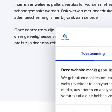
moeten er weleens pallets verplaatst worden met ee
schoongemaakt worden. Ook werken met hogedruka
adembescherming is hierbij vaak aan de orde,
Onze doorzetters zijn uit het juiste hout gesneden. 
strenge veiligheidseisen en denken graag mee over d
profs zijn door ons zelf specifiek opgeleid.
Toestemming
Deze website maakt gebruik
We gebruiken cookies om cont
websiteverkeer te analyseren
media, adverteren en analys
verstrekt of die ze hebben v
T