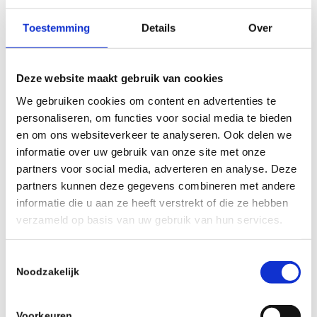
Toestemming
Details
Over
Deze website maakt gebruik van cookies
Graffiti laten verwijderen in
We gebruiken cookies om content en advertenties te
Schiedam? Wij helpen je graag
personaliseren, om functies voor social media te bieden
en om ons websiteverkeer te analyseren. Ook delen we
informatie over uw gebruik van onze site met onze
In Schiedam en omgeving graffiti op professionele
partners voor social media, adverteren en analyse. Deze
wijze laten verwijderen? Wij komen graag met je in
partners kunnen deze gegevens combineren met andere
contact
informatie die u aan ze heeft verstrekt of die ze hebben
verzameld op basis van uw gebruik van hun services.
T
Noodzakelijk
o
e
s
Voorkeuren