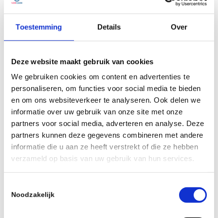
Toestemming
Details
Over
Deze website maakt gebruik van cookies
Graffiti laten verwijderen in
We gebruiken cookies om content en advertenties te
Eindhoven? Wij helpen je
personaliseren, om functies voor social media te bieden
graag
en om ons websiteverkeer te analyseren. Ook delen we
informatie over uw gebruik van onze site met onze
partners voor social media, adverteren en analyse. Deze
In Eindhoven en omgeving graffiti op professionele
partners kunnen deze gegevens combineren met andere
wijze laten verwijderen? Wij komen graag met je in
informatie die u aan ze heeft verstrekt of die ze hebben
contact
verzameld op basis van uw gebruik van hun services.
T
Noodzakelijk
o
e