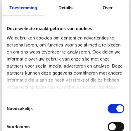
Toestemming
Details
Over
Deze website maakt gebruik van cookies
We gebruiken cookies om content en advertenties te
Graffiti laten verwijderen in
personaliseren, om functies voor social media te bieden
Den Haag? Wij helpen je graag
en om ons websiteverkeer te analyseren. Ook delen we
informatie over uw gebruik van onze site met onze
In Den Haag en omgeving graffiti op professionele
partners voor social media, adverteren en analyse. Deze
wijze laten verwijderen? Neem contact op.
partners kunnen deze gegevens combineren met andere
informatie die u aan ze heeft verstrekt of die ze hebben
verzameld op basis van uw gebruik van hun services.
T
Noodzakelijk
o
e
s
Voorkeuren
t