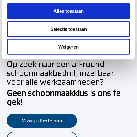
s
s
Alles toestaan
e
Pagina 2 van 2
1
2
l
Selectie toestaan
e
c
t
Weigeren
i
Op zoek naar een all-round
e
schoonmaakbedrijf, inzetbaar
voor alle werkzaamheden?
Geen schoonmaakklus is ons te
gek!
Vraag offerte aan