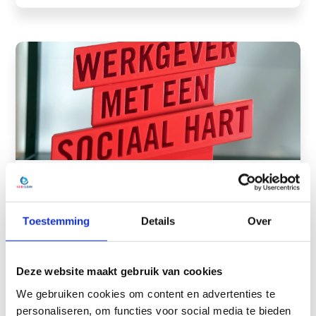
Een award voor 12BClean!
En de award voor werkgever met een sociaal hart
Toestemming
Details
Over
gaat naar…. 12B Clean! En daar zijn wij echt heel
trots op!
Deze website maakt gebruik van cookies
Lees meer
We gebruiken cookies om content en advertenties te
personaliseren, om functies voor social media te bieden