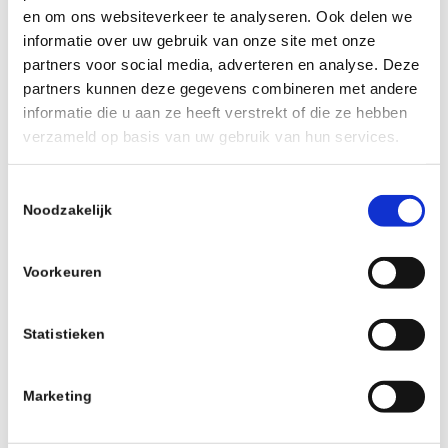
en om ons websiteverkeer te analyseren. Ook delen we
informatie over uw gebruik van onze site met onze
partners voor social media, adverteren en analyse. Deze
partners kunnen deze gegevens combineren met andere
informatie die u aan ze heeft verstrekt of die ze hebben
verzameld op basis van uw gebruik van hun services.
T
Noodzakelijk
o
Wat is een Ozonbehandeling?
e
s
Voorkeuren
Nare geuren omzetten in geurloze lucht. Het kan
t
met een ozonbehandeling. Maar hoe gaat dat in
e
m
zijn werk? En wat is Ozon precies?
Statistieken
m
i
Lees meer
Marketing
n
g